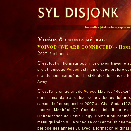
Nouvelles
|
Animation graphiqu
V
idéos & courts métrage
VOIVOD (WE ARE CONNECTED) - Homma
2
007, 8 minutes
C'
est tout un honneur pour moi d'avoir travaillé s
projet, puisque
Voivod
est mon groupe préféré et q
grandement marqué par le style des dessins de le
Away.
C'
est l'ancien gérant de
Voivod
Maurice "Rocker"
qui m'a mandaté à réaliser cette vidéo qui fut pré
samedi le 1er septembre 2007 au Club Soda (122
Laurent, Montréal, QC, Canada). Il faisait partie d
l'intronisation de Denis Piggy D’Amour au Panthé
métal québécois. La vidéo se concentre uniquemen
période des années 80 avec la formation original 