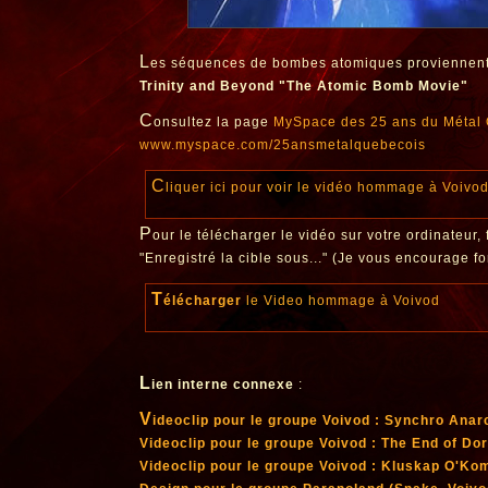
L
es séquences de bombes atomiques proviennent
Trinity and Beyond "The Atomic Bomb Movie"
C
onsultez la page
MySpace des 25 ans du Métal
www.myspace.com/25ansmetalquebecois
C
liquer ici pour voir le vidéo hommage à Voivo
P
our le télécharger le vidéo sur votre ordinateur, f
"Enregistré la cible sous..." (Je vous encourage fo
t
élécharger
le Video hommage à Voivod
L
ien interne connexe
:
V
ideoclip pour le groupe Voivod : Synchro Anar
Videoclip pour le groupe Voivod : The End of D
Videoclip pour le groupe Voivod : Kluskap O'Ko