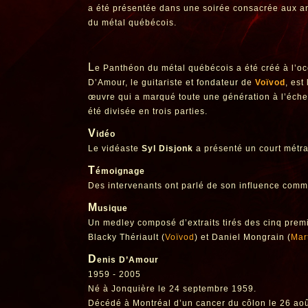
a été présentée dans une soirée consacrée aux 
du métal québécois.
L
e Panthéon du métal québécois a été créé à l’o
D’Amour, le guitariste et fondateur de
Voïvod
, est
œuvre qui a marqué toute une génération à l’échel
été divisée en trois parties.
V
idéo
Le vidéaste
Syl Disjonk
a présenté un court métrag
T
émoignage
Des intervenants ont parlé de son influence comme
M
usique
Un medley composé d’extraits tirés des cinq prem
Blacky Thériault (
Voïvod
) et Daniel Mongrain (
Mar
D
enis D’Amour
1959 - 2005
Né à Jonquière le 24 septembre 1959.
Décédé à Montréal d’un cancer du côlon le 26 ao